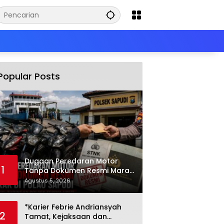
Popular Posts
Dugaan Peredaran Motor
1
Tanpa Dokumen Resmi Marak
di Pulau Sapudi, Polsek
Agustus 5, 2026
Diduga Terima Upeti
*Karier Febrie Andriansyah
2
Tamat, Kejaksaan dan