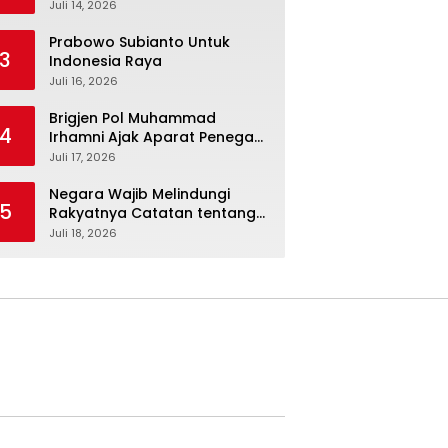
Kepolisian Kian Erat*
Juli 14, 2026
Prabowo Subianto Untuk
3
Indonesia Raya
Juli 16, 2026
Brigjen Pol Muhammad
4
Irhamni Ajak Aparat Penegak
Hukum Perkuat Kolaborasi
Juli 17, 2026
Berantas Kejahatan
Lingkungan
Negara Wajib Melindungi
5
Rakyatnya Catatan tentang
Nasib Para Penambang
Juli 18, 2026
Belerang Kawah Ijen