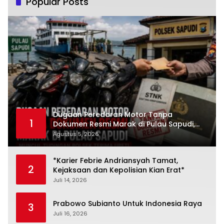
Popular Posts
Dugaan Peredaran Motor Tanpa
1
Dokumen Resmi Marak di Pulau Sapudi,
Polsek Diduga Terima Upeti
Agustus 5, 2026
*Karier Febrie Andriansyah Tamat,
2
Kejaksaan dan Kepolisian Kian Erat*
Juli 14, 2026
Prabowo Subianto Untuk Indonesia Raya
3
Juli 16, 2026