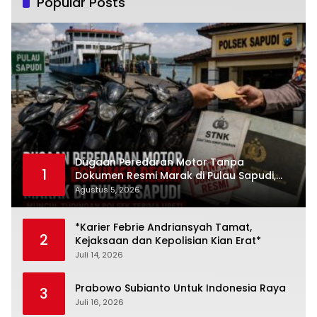
Popular Posts
Dugaan Peredaran Motor Tanpa
1
Dokumen Resmi Marak di Pulau Sapudi,
Polsek Diduga Terima Upeti
Agustus 5, 2026
*Karier Febrie Andriansyah Tamat,
2
Kejaksaan dan Kepolisian Kian Erat*
Juli 14, 2026
Prabowo Subianto Untuk Indonesia Raya
3
Juli 16, 2026