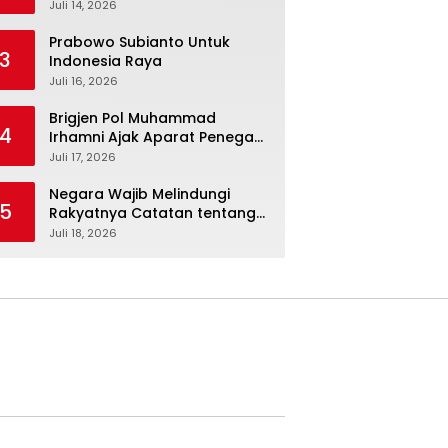
Kepolisian Kian Erat*
Juli 14, 2026
Prabowo Subianto Untuk
3
Indonesia Raya
Juli 16, 2026
Brigjen Pol Muhammad
4
Irhamni Ajak Aparat Penegak
Hukum Perkuat Kolaborasi
Juli 17, 2026
Berantas Kejahatan
Lingkungan
Negara Wajib Melindungi
5
Rakyatnya Catatan tentang
Nasib Para Penambang
Juli 18, 2026
Belerang Kawah Ijen