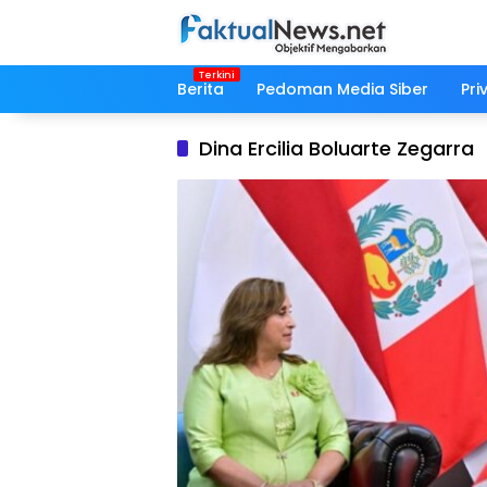
Langsung
ke
konten
Berita
Pedoman Media Siber
Pri
Dina Ercilia Boluarte Zegarra