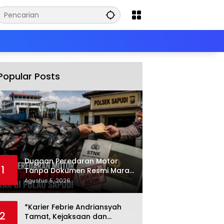
Popular Posts
Dugaan Peredaran Motor
1
Tanpa Dokumen Resmi Marak
di Pulau Sapudi, Polsek
Agustus 5, 2026
Diduga Terima Upeti
*Karier Febrie Andriansyah
2
Tamat, Kejaksaan dan