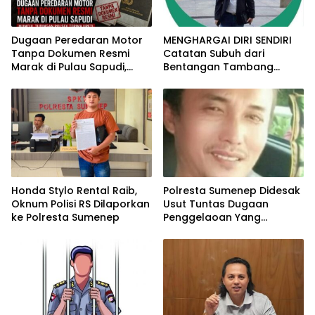
Dugaan Peredaran Motor
MENGHARGAI DIRI SENDIRI
Tanpa Dokumen Resmi
Catatan Subuh dari
Marak di Pulau Sapudi,
Bentangan Tambang
Polsek Diduga Terima Upeti
Tanah Jawa
Honda Stylo Rental Raib,
Polresta Sumenep Didesak
Oknum Polisi RS Dilaporkan
Usut Tuntas Dugaan
ke Polresta Sumenep
Penggelaoan Yang
Libatkan Oknum Polisi
Inisial RS