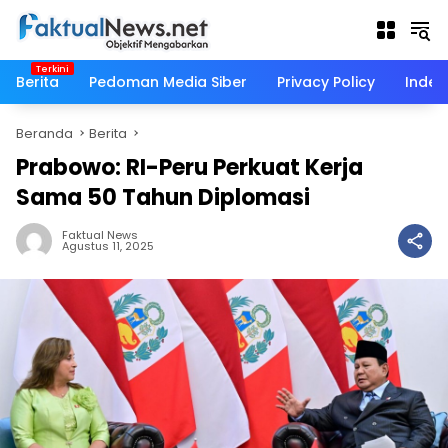
Langsung
ke
konten
Berita
Pedoman Media Siber
Privacy Policy
Indek
Beranda
Berita
Prabowo: RI-Peru Perkuat Kerja
Sama 50 Tahun Diplomasi
Faktual News
Agustus 11, 2025