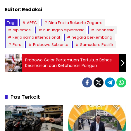
Editor: Redaksi
Tag:
APEC
Dina Ercilia Boluarte Zegarra
diplomasi
hubungan diplomatik
Indonesia
kerja sama internasional
negara berkembang
Peru
Prabowo Subianto
Samudera Pasifik
Prabowo Gelar Pertemuan Tertutup Bahas
Keamanan dan Ketahanan Pangan
Pos Terkait