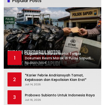
Popular Posts
Dugaan Peredaran Motor Tanpa
1
Dokumen Resmi Marak di Pulau Sapudi,
Polsek Diduga Terima Upeti
Agustus 5, 2026
*Karier Febrie Andriansyah Tamat,
2
Kejaksaan dan Kepolisian Kian Erat*
Juli 14, 2026
Prabowo Subianto Untuk Indonesia Raya
3
Juli 16, 2026