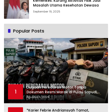
Kemenkes: Kurang Aktivitas Fisik Jadi
Masalah Utama Kesehatan Dewasa
September 19, 2025
Popular Posts
Dugaan Peredaran Motor Tanpa
1
Dokumen Resmi Marak di Pulau Sapudi,
Polsek Diduga Terima Upeti
Agustus 5, 2026
*Karier Febrie Andriansyah Tamat,