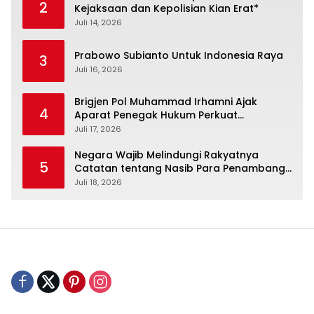
2
Kejaksaan dan Kepolisian Kian Erat*
Juli 14, 2026
Prabowo Subianto Untuk Indonesia Raya
3
Juli 16, 2026
Brigjen Pol Muhammad Irhamni Ajak
4
Aparat Penegak Hukum Perkuat
Kolaborasi Berantas Kejahatan
Juli 17, 2026
Lingkungan
Negara Wajib Melindungi Rakyatnya
5
Catatan tentang Nasib Para Penambang
Belerang Kawah Ijen
Juli 18, 2026