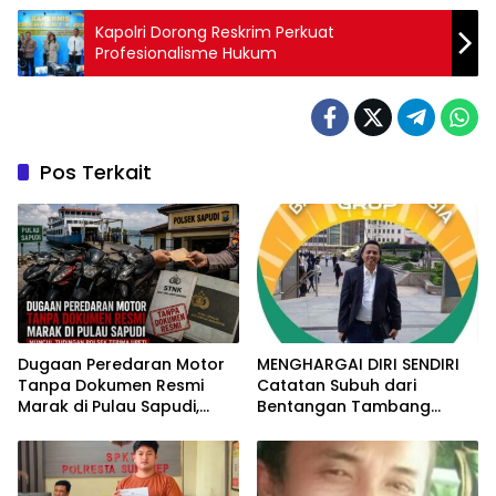
Kapolri Dorong Reskrim Perkuat
Profesionalisme Hukum
Pos Terkait
Dugaan Peredaran Motor
MENGHARGAI DIRI SENDIRI
Tanpa Dokumen Resmi
Catatan Subuh dari
Marak di Pulau Sapudi,
Bentangan Tambang
Polsek Diduga Terima Upeti
Tanah Jawa