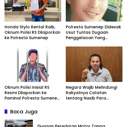
Honda Stylo Rental Raib,
Polresta Sumenep Didesak
Oknum Polisi RS Dilaporkan
Usut Tuntas Dugaan
ke Polresta Sumenep
Penggelaoan Yang
Libatkan Oknum Polisi
Inisial RS
Oknum Polisi Inisial RS
Negara Wajib Melindungi
Resmi Dilaporkan ke
Rakyatnya Catatan
Paminal Polresta Sumenep
tentang Nasib Para
Atas Dugaan Penggelapan
Penambang Belerang
Rp15 Juta
Kawah Ijen
Baca Juga
Dugaan Peredaran Motor Tanpa