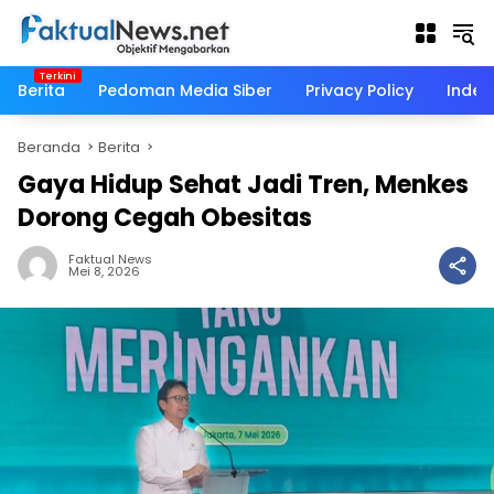
Langsung
ke
konten
Berita
Pedoman Media Siber
Privacy Policy
Indek
Beranda
Berita
Gaya Hidup Sehat Jadi Tren, Menkes
Dorong Cegah Obesitas
Faktual News
Mei 8, 2026