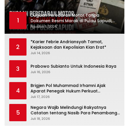
Dugaan Peredaran Motor Tanpa
1
Dokumen Resmi Marak di Pulau Sapudi,
Polsek Diduga Terima Upeti
Agustus 5, 2026
*Karier Febrie Andriansyah Tamat,
2
Kejaksaan dan Kepolisian Kian Erat*
Juli 14, 2026
Prabowo Subianto Untuk Indonesia Raya
3
Juli 16, 2026
Brigjen Pol Muhammad Irhamni Ajak
4
Aparat Penegak Hukum Perkuat
Kolaborasi Berantas Kejahatan
Juli 17, 2026
Lingkungan
Negara Wajib Melindungi Rakyatnya
5
Catatan tentang Nasib Para Penambang
Belerang Kawah Ijen
Juli 18, 2026