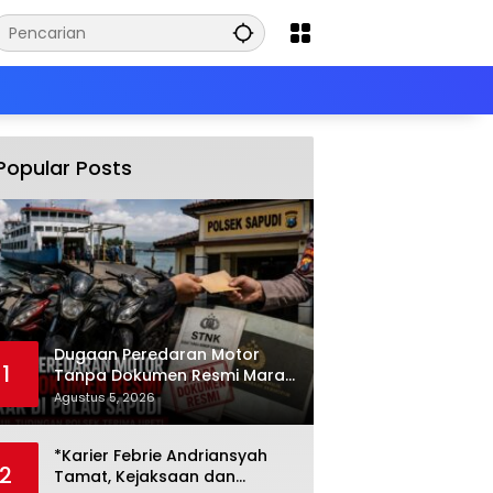
Popular Posts
Dugaan Peredaran Motor
1
Tanpa Dokumen Resmi Marak
di Pulau Sapudi, Polsek
Agustus 5, 2026
Diduga Terima Upeti
*Karier Febrie Andriansyah
2
Tamat, Kejaksaan dan