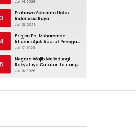
Kepolisian Kian Erat*
Juli 14, 2026
Prabowo Subianto Untuk
3
Indonesia Raya
Juli 16, 2026
Brigjen Pol Muhammad
4
Irhamni Ajak Aparat Penegak
Hukum Perkuat Kolaborasi
Juli 17, 2026
Berantas Kejahatan
Lingkungan
Negara Wajib Melindungi
5
Rakyatnya Catatan tentang
Nasib Para Penambang
Juli 18, 2026
Belerang Kawah Ijen