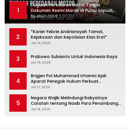
Dugaan Peredaran Motor Tanpa
1
Dokumen Resmi Marak di Pulau Sapudi,
Polsek Diduga Terima Upeti
Agustus 5, 2026
*Karier Febrie Andriansyah Tamat,
2
Kejaksaan dan Kepolisian Kian Erat*
Juli 14, 2026
Prabowo Subianto Untuk Indonesia Raya
3
Juli 16, 2026
Brigjen Pol Muhammad Irhamni Ajak
4
Aparat Penegak Hukum Perkuat
Kolaborasi Berantas Kejahatan
Juli 17, 2026
Lingkungan
Negara Wajib Melindungi Rakyatnya
5
Catatan tentang Nasib Para Penambang
Belerang Kawah Ijen
Juli 18, 2026