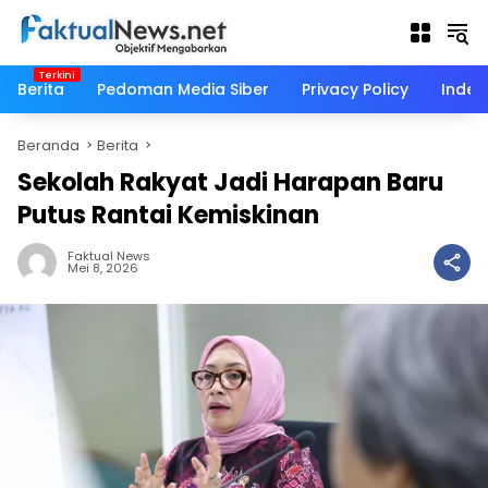
Langsung
ke
konten
Berita
Pedoman Media Siber
Privacy Policy
Indek
Beranda
Berita
Sekolah Rakyat Jadi Harapan Baru
Putus Rantai Kemiskinan
Faktual News
Mei 8, 2026