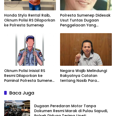
Honda Stylo Rental Raib,
Polresta Sumenep Didesak
Oknum Polisi RS Dilaporkan
Usut Tuntas Dugaan
ke Polresta Sumenep
Penggelaoan Yang
Libatkan Oknum Polisi
Inisial RS
Oknum Polisi Inisial RS
Negara Wajib Melindungi
Resmi Dilaporkan ke
Rakyatnya Catatan
Paminal Polresta Sumenep
tentang Nasib Para
Atas Dugaan Penggelapan
Penambang Belerang
Rp15 Juta
Kawah Ijen
Baca Juga
Dugaan Peredaran Motor Tanpa
Dokumen Resmi Marak di Pulau Sapudi,
Polsek Diduga Terima Upeti